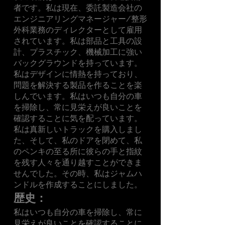
者です。私は現在、委託製造会社の
エンジニアリングマネージャー/整形
外科業務のディレクターとして雇用
されています。私は部品と工具の設
計、プラスチック、機械加工に強い
バックグラウンドを持っています。
私はデザインに情熱を持っており、
問題を解決する製品を作ることを楽
しんでいます。私はいつも自分の車
を掃除し、常に見栄えが良いことを
確認することに気を配っています。
私は真新しいトラックを購入しまし
た、そして、私のドアを閉めて、私
のペンキの至る所に彼らの手と指紋
を残す人々を通り越すことができま
せんでした。その時、私はジャムハ
ンドルを作成することにしました。
歴史：
私はいつも自分の車を掃除し、常に
見栄えが良いことを確認することに