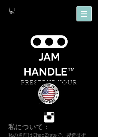
JAM
HANDLE
™
PRESERVE YOUR
PAINT
私について：
私の名前はChadZrateで、製造技術